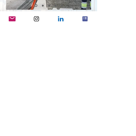
digue-abri du
port de Palamós
Participation au projet d'amélioration de la
digue portuaire du Port de Palamós et mise en
place d'une passerelle surélevée.
Pose de béton frais sur chantier (Formigons
Cassà, SLU).
PROMOTEUR DU PROJET : Ports de la
Generalitat
ANNÉE : 2020
·
© 2021 Grup Fusté, SL
·
Politiques de
protection des données
·
Stratégie de
groupe
·