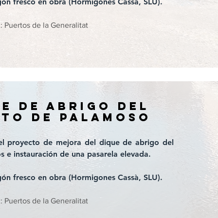
gón fresco en obra (Hormigones Cassà, SLU).
uertos de la Generalitat
e de abrigo del
rto de palamoso
 el proyecto de mejora del dique de abrigo del
 e instauración de una pasarela elevada.
gón fresco en obra (Hormigones Cassà, SLU).
uertos de la Generalitat