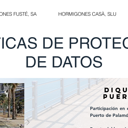
NES FUSTÉ, SA
HORMIGONES CASÀ, SLU
TICAS DE PROTE
DE DATOS
diqu
pue
Participación en
Puerto de Palamós