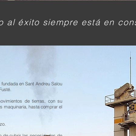
ited_edited_edited.jpg
o al éxito siempre está en con
, fundada en Sant Andreu Salou
Fusté.
vimientos de tierras, con su
más maquinaria, hasta comprar el
zo.
n de cubrir las necesidades de