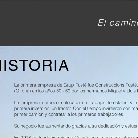
PORTADA FUSTE_edited_edited_edited_ed
El camin
HISTORIA
La primera empresa de Grup Fusté fue Construccions Fusté
(Girona) en los años 50 - 60 por los hermanos Miquel y Lluís 
La empresa empezó enfocada en trabajos forestales y mo
primera inversión, un tractor. Con el tiempo invirtieron con 
primer camión y contratar a los primeros trabajadores.
Su negocio fue aumentando gracias a su dedicación y esfuer
En 1978 se fundó Formigons Cassà, con la primera intenció