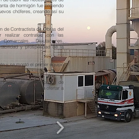
lanta de hormigón fue cogiendo
uevos chóferes, creando así su
ón de Contractista de Obras del
 realizar contratos con las
 Comarcales, Diputaciones,
stabilidad y prosperidad de la
ente y se montó el primer equipo
bricación de prefabricados de
vicios y productos a ofertar a