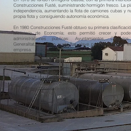
Construcciones Fusté, suministrando hormigón fresco. La p
independencia, aumentando la flota de camiones cubas y n
propia flota y consiguiendo autonomía económica.
En 1980 Construcciones Fusté obtuvo su primera clasificaci
Ministerio de Economía; esto permitió crecer y poder
administraciones públicas: Ayuntamientos, Consejos
Generalitat, etc. Este punto fue clave para asegurar la e
empresa.
En 1984 se instaló la planta de aglomerado asfáltico en cali
de asfalto.
Finalmente, en 2002 se fundó Previsa destinado a la fa
hormigón. Con esta incorporación se aumentó la gama de ser
la clientela de todo el Grup Fusté.