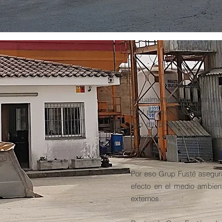
Actualmente Grup Fusté es 
total por parte de nuestro 
tipo de proyecto. La satisf
nosotros y la experiencia a
calidad.
Por eso Grup Fusté asegura 
efecto en el medio ambient
externos.